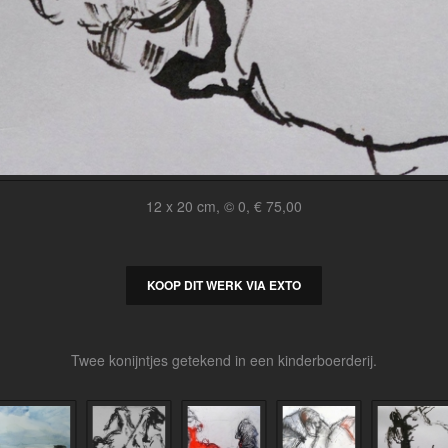
12 x 20 cm, © 0, € 75,00
KOOP DIT WERK VIA EXTO
Twee konijntjes getekend in een kinderboerderij.