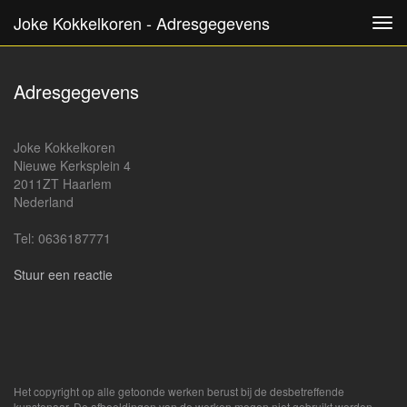
Joke Kokkelkoren - Adresgegevens
Tog
navi
Adresgegevens
Joke Kokkelkoren
Nieuwe Kerksplein 4
2011ZT Haarlem
Nederland
Tel: 0636187771
Stuur een reactie
Het copyright op alle getoonde werken berust bij de desbetreffende
kunstenaar. De afbeeldingen van de werken mogen niet gebruikt worden