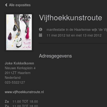
Alle exposities
Vijfhoekkunstroute
manifestatie in de Haarlemse wijk 'de V
11 mei 2012 tot en met 13 mei 2012
Adresgegevens
Joke Kokkelkoren
Nieuwe Kerksplein 4
2011ZT Haarlem
Nederland
023-5322127
www.vijfhoekkunstroute.nl
Za
11.00 TOT 18.00
Zo
11.00 TOT 18.00