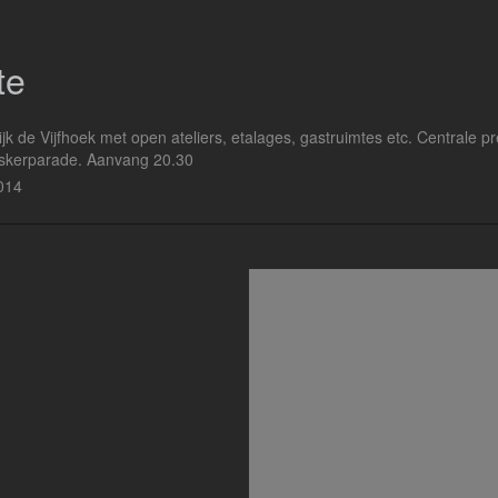
te
k de Vijfhoek met open ateliers, etalages, gastruimtes etc. Centrale p
skerparade. Aanvang 20.30
014